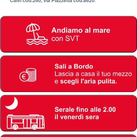
Calvi cod.260, via Piazzetta cod.8620
.