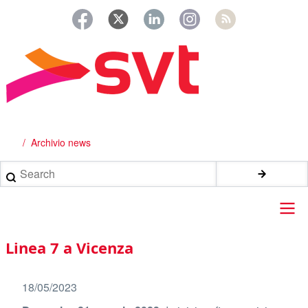
Salta
al
contenuto
principale
Archivio news
Briciole
di
Search
pane
Main
Linea 7 a Vicenza
navigation
18/05/2023