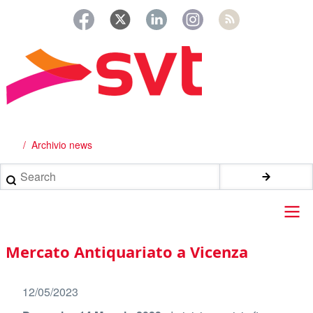
Salta
al
contenuto
principale
Archivio news
Briciole
di
Search
pane
Main
Mercato Antiquariato a Vicenza
navigation
12/05/2023