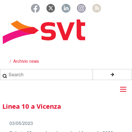
Salta
al
contenuto
principale
Archivio news
Briciole
di
Search
pane
Main
Linea 10 a Vicenza
navigation
03/05/2023