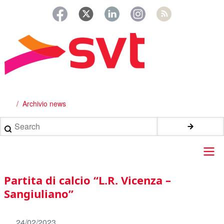
Salta
al
contenuto
principale
Archivio news
Briciole
di
Search
pane
Main
Partita di calcio “L.R. Vicenza –
navigation
Sangiuliano”
24/02/2023