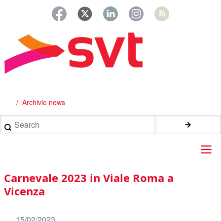
Salta
al
contenuto
principale
Archivio news
Briciole
di
Search
pane
Main
Carnevale 2023 in Viale Roma a
navigation
Vicenza
15/02/2023