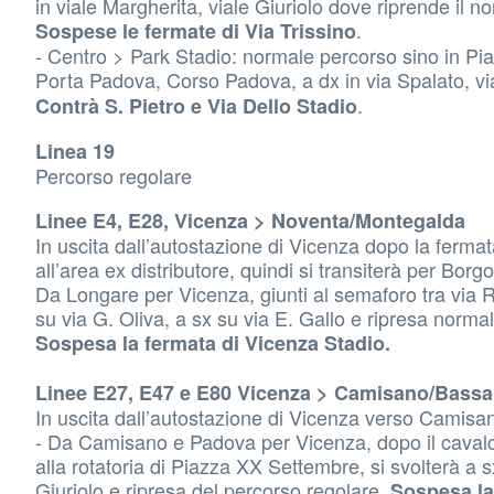
in viale Margherita, viale Giuriolo dove riprende il n
.
Sospese le fermate di Via Trissino
- Centro > Park Stadio: normale percorso sino in P
Porta Padova, Corso Padova, a dx in via Spalato, vi
.
Contrà S. Pietro e Via Dello Stadio
Linea 19
Percorso regolare
Linee E4, E28, Vicenza > Noventa/Montegalda
In uscita dall’autostazione di Vicenza dopo la fermata
all’area ex distributore, quindi si transiterà per Bor
Da Longare per Vicenza, giunti al semaforo tra via R
su via G. Oliva, a sx su via E. Gallo e ripresa norma
Sospesa la fermata di Vicenza Stadio.
Linee E27, E47 e E80 Vicenza > Camisano/Bass
In uscita dall’autostazione di Vicenza verso 
- Da Camisano e Padova per Vicenza, dopo il cavalcav
alla rotatoria di Piazza XX Settembre, si svolterà a s
Giuriolo e ripresa del percorso regolare.
Sospesa la