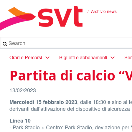
Salta
al
Archivio news
Briciole
contenuto
principale
di
pane
Search
Main
Orari e Percorsi
Biglietti e abbonamenti
Ser
navigation
Partita di calcio “
13/02/2023
, dalle 18:30 e sino al 
Mercoledì 15 febbraio 2023
derivanti dall’attivazione del dispositivo di sicurezz
Linea 10
- Park Stadio > Centro: Park Stadio, deviazione per V