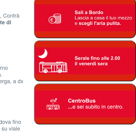
, Contrà
te di
orno
a.
erga, a dx
dova fino
 su viale