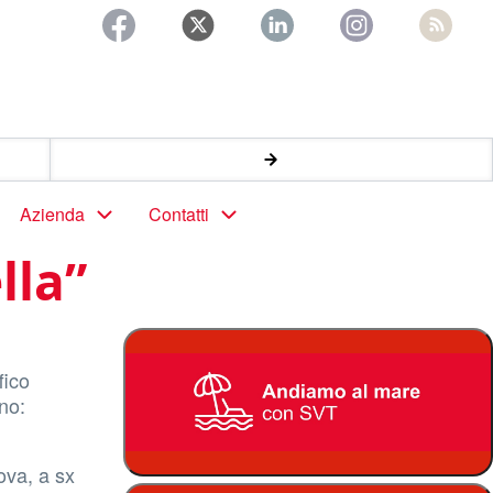
Azienda
Contatti
lla”
fico
nno:
ova, a sx