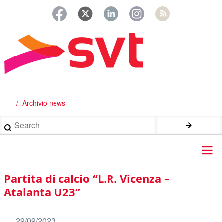
Salta
al
contenuto
principale
Archivio news
Briciole
di
Search
pane
Main
Partita di calcio “L.R. Vicenza –
navigation
Atalanta U23”
29/09/2023