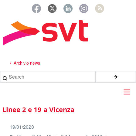
Salta
al
contenuto
principale
Archivio news
Briciole
di
Search
pane
Main
Linee 2 e 19 a Vicenza
navigation
19/01/2023