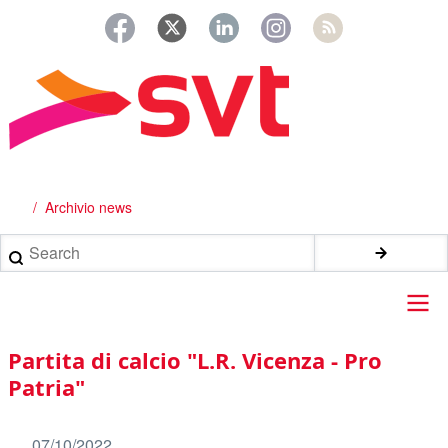
Salta
al
contenuto
principale
Archivio news
Briciole
di
Search
pane
Main
Partita di calcio "L.R. Vicenza - Pro
navigation
Patria"
07/10/2022