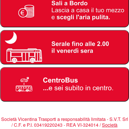
Società Vicentina Trasporti a responsabilità limitata - S.V.T. Srl
/ C.F. e P.I. 03419220243 - REA VI-324014 /
Società