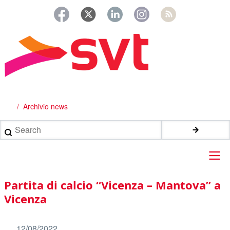
Salta
al
contenuto
principale
Archivio news
Briciole
di
Search
pane
Main
Partita di calcio “Vicenza – Mantova” a
navigation
Vicenza
12/08/2022