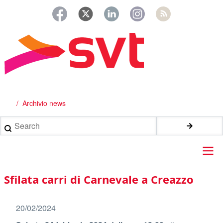
Salta
al
contenuto
principale
Archivio news
Briciole
di
Search
pane
Main
Sfilata carri di Carnevale a Creazzo
navigation
20/02/2024