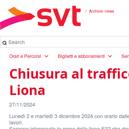
Salta
al
Archivio news
Briciole
contenuto
principale
di
pane
Search
Main
Orari e Percorsi
Biglietti e abbonamenti
Ser
navigation
Chiusura al traffi
Liona
27/11/2024
Lunedì 2 e martedì 3 dicembre 2024 con orario dalle 8
lavori.
Saranno interessate le corse della linea E32 che do