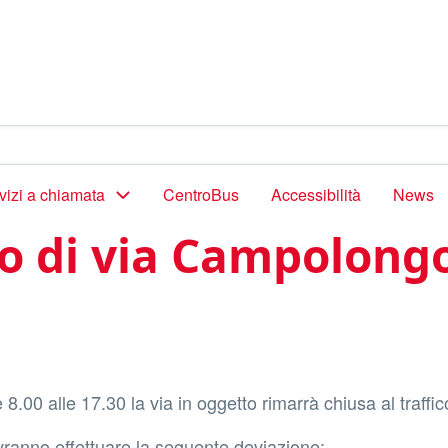
vizi a chiamata
CentroBus
Accessibilità
News
co di via Campolong
.00 alle 17.30 la via in oggetto rimarrà chiusa al traffic
vranno effettuare la seguente deviazione: