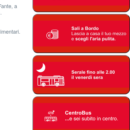
Fante, a
o.
limentari.