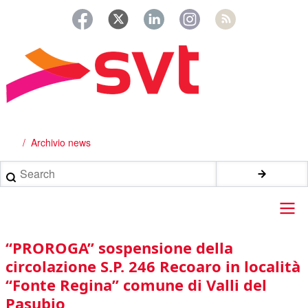
Salta
al
contenuto
principale
Archivio news
Briciole
di
Search
pane
Main
“PROROGA” sospensione della
navigation
circolazione S.P. 246 Recoaro in località
“Fonte Regina” comune di Valli del
Pasubio