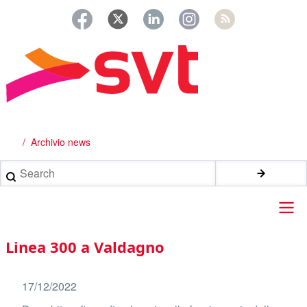
Salta
al
contenuto
principale
Archivio news
Briciole
di
Search
pane
Main
Linea 300 a Valdagno
navigation
17/12/2022