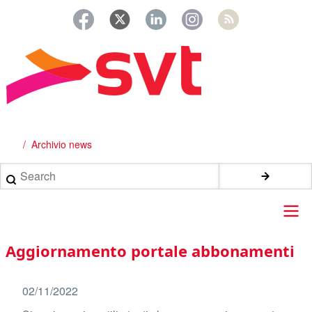
Salta
al
contenuto
principale
Archivio news
Briciole
di
Search
pane
Main
Aggiornamento portale abbonamenti
navigation
02/11/2022