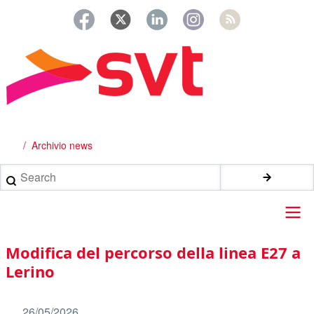
Salta
al
contenuto
principale
Archivio news
Briciole
di
Search
pane
Main
Modifica del percorso della linea E27 a
navigation
Lerino
26/05/2026