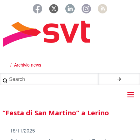
Salta
al
contenuto
principale
Archivio news
Briciole
di
Search
pane
Main
“Festa di San Martino” a Lerino
navigation
18/11/2025