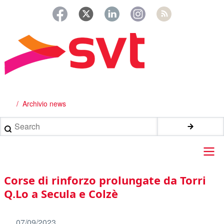
Salta
al
contenuto
principale
Archivio news
Briciole
di
Search
pane
Main
Corse di rinforzo prolungate da Torri
navigation
Q.Lo a Secula e Colzè
07/09/2023