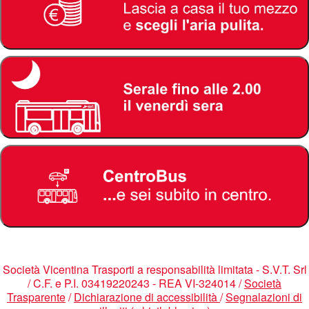
Società Vicentina Trasporti a responsabilità limitata - S.V.T. Srl
/ C.F. e P.I. 03419220243 - REA VI-324014 /
Società
Trasparente
/
Dichiarazione di accessibilità
/
Segnalazioni di