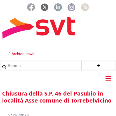
Salta
al
contenuto
principale
Archivio news
Briciole
di
Search
pane
Main
Chiusura della S.P. 46 del Pasubio in
navigation
località Asse comune di Torrebelvicino
31/10/2024