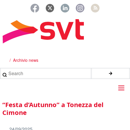
Salta
al
contenuto
principale
Archivio news
Briciole
di
Search
pane
Main
“Festa d’Autunno” a Tonezza del
navigation
Cimone
24/09/2025