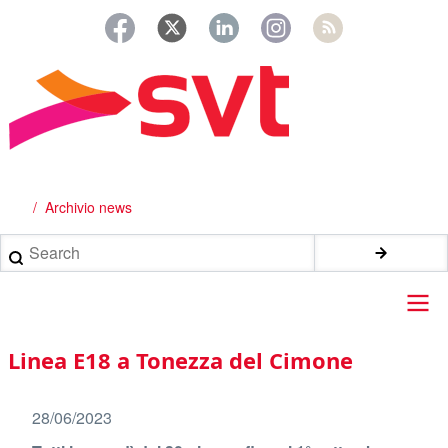
Salta
al
contenuto
principale
Archivio news
Briciole
di
Search
pane
Main
Linea E18 a Tonezza del Cimone
navigation
28/06/2023