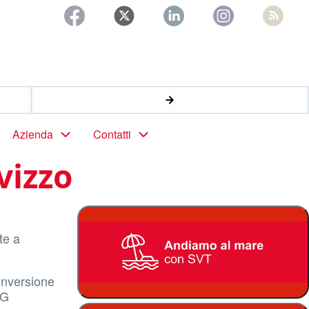
Azienda
Contatti
vizzo
te a
inversione
TG