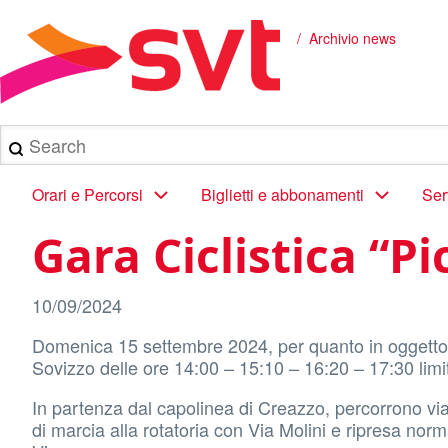
Salta
al
Archivio news
Briciole
contenuto
principale
di
pane
Search
Main
Orari e Percorsi
Biglietti e abbonamenti
Ser
navigation
Gara Ciclistica “P
10/09/2024
Domenica 15 settembre 2024, per quanto in oggetto, 
Sovizzo delle ore 14:00 – 15:10 – 16:20 – 17:30 limi
In partenza dal capolinea di Creazzo, percorrono via
di marcia alla rotatoria con Via Molini e ripresa no