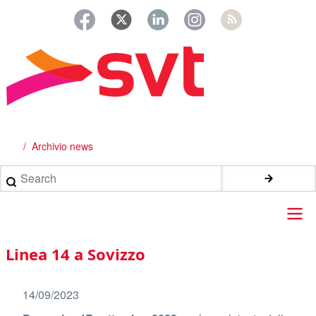
Salta
al
contenuto
principale
Archivio news
Briciole
di
Search
pane
Main
Linea 14 a Sovizzo
navigation
14/09/2023