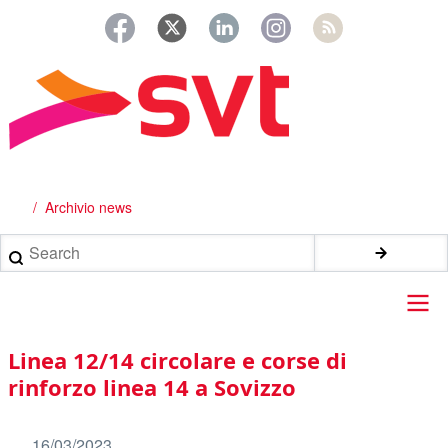
Salta
al
contenuto
principale
Archivio news
Briciole
di
Search
pane
Main
Linea 12/14 circolare e corse di
navigation
rinforzo linea 14 a Sovizzo
16/03/2023