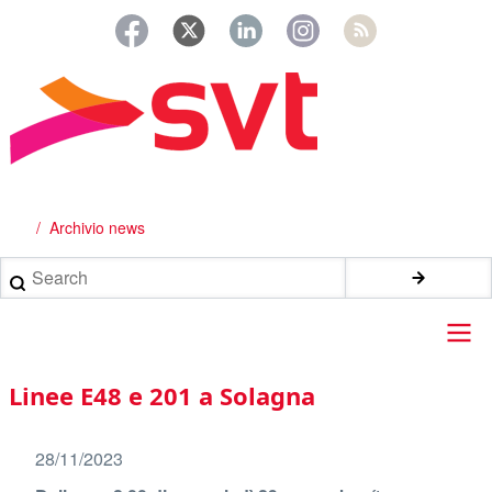
Salta
al
contenuto
principale
Archivio news
Briciole
di
Search
pane
Main
Linee E48 e 201 a Solagna
navigation
28/11/2023