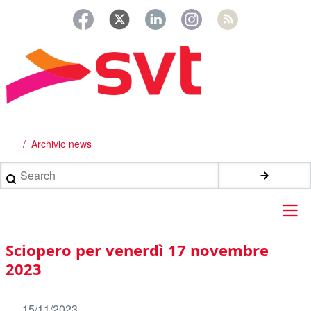
Salta
al
contenuto
principale
Archivio news
Briciole
di
Search
pane
Main
Sciopero per venerdì 17 novembre
navigation
2023
15/11/2023