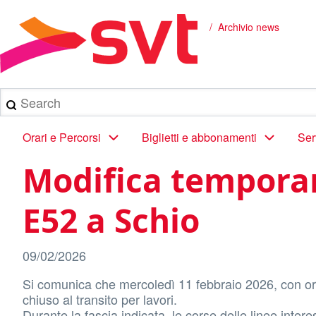
Salta
al
Archivio news
Briciole
contenuto
principale
di
pane
Search
Main
Orari e Percorsi
Biglietti e abbonamenti
Ser
navigation
Modifica temporane
E52 a Schio
09/02/2026
Si comunica che mercoledì 11 febbraio 2026, con orari
chiuso al transito per lavori.
Durante la fascia indicata, le corse delle linee inte