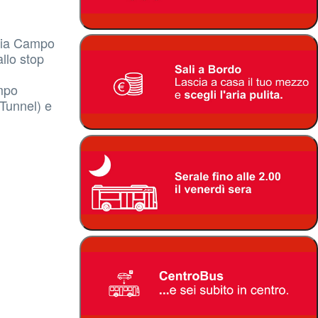
 Via Campo
allo stop
ampo
 Tunnel) e