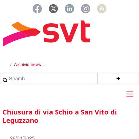
Salta
al
contenuto
principale
Archivio news
Briciole
di
Search
pane
Main
Chiusura di via Schio a San Vito di
navigation
Leguzzano
28/04/2025