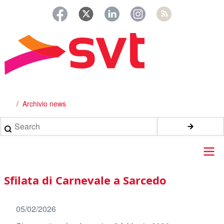
Salta
al
contenuto
principale
Archivio news
Briciole
di
Search
pane
Main
Sfilata di Carnevale a Sarcedo
navigation
05/02/2026