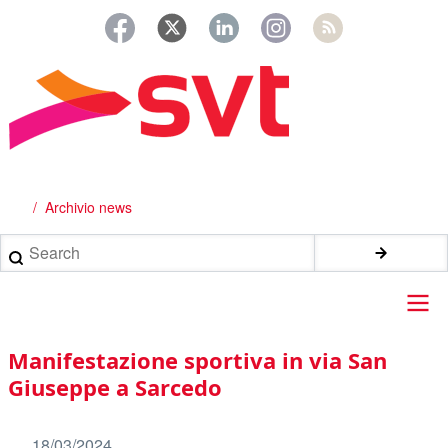
Salta
al
contenuto
principale
Archivio news
Briciole
di
Search
pane
Main
Manifestazione sportiva in via San
navigation
Giuseppe a Sarcedo
18/03/2024