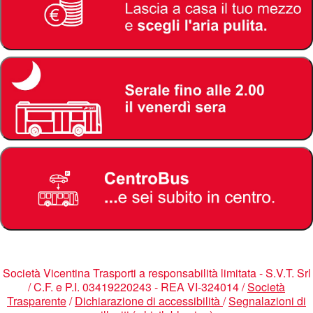
Società Vicentina Trasporti a responsabilità limitata - S.V.T. Srl
/ C.F. e P.I. 03419220243 - REA VI-324014 /
Società
Trasparente
/
Dichiarazione di accessibilità
/
Segnalazioni di