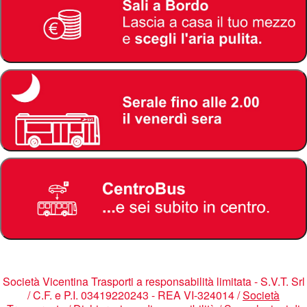
Società Vicentina Trasporti a responsabilità limitata - S.V.T. Srl
/ C.F. e P.I. 03419220243 - REA VI-324014 /
Società