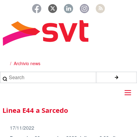
Salta
al
contenuto
principale
Archivio news
Briciole
di
Search
pane
Main
Linea E44 a Sarcedo
navigation
17/11/2022