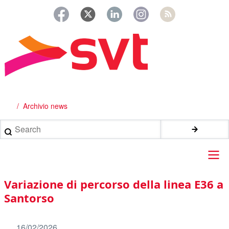
Salta
al
contenuto
principale
Archivio news
Briciole
di
Search
pane
Main
Variazione di percorso della linea E36 a
navigation
Santorso
16/02/2026