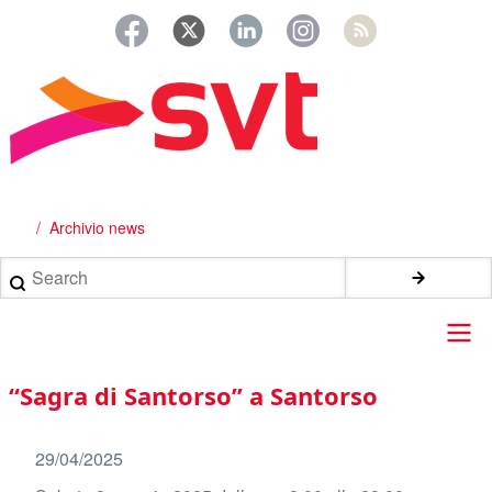
Salta
al
contenuto
principale
Archivio news
Briciole
di
Search
pane
Main
“Sagra di Santorso” a Santorso
navigation
29/04/2025