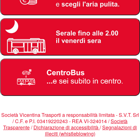
Società Vicentina Trasporti a responsabilità limitata - S.V.T. Srl
/ C.F. e P.I. 03419220243 - REA VI-324014 /
Società
Trasparente
/
Dichiarazione di accessibilità
/
Segnalazioni di
illeciti (whistleblowing)