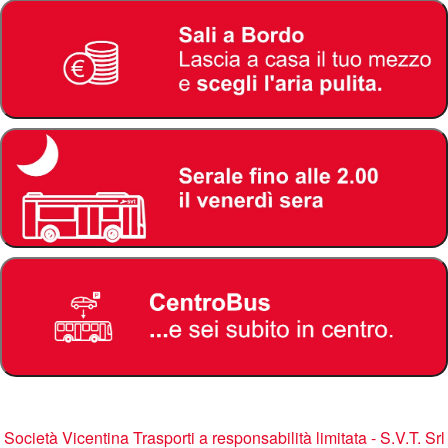
Società Vicentina Trasporti a responsabilità limitata - S.V.T. Srl