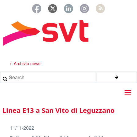
Salta
al
contenuto
principale
Archivio news
Briciole
di
Search
pane
Main
Linea E13 a San Vito di Leguzzano
navigation
11/11/2022