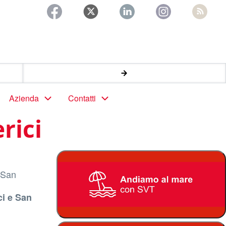
Azienda
Contatti
rici
a San
ci e San