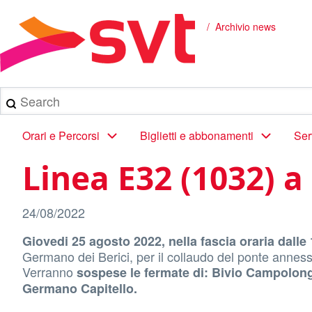
Salta
al
Archivio news
Briciole
contenuto
principale
di
pane
Search
Main
Orari e Percorsi
Biglietti e abbonamenti
Ser
navigation
Linea E32 (1032) a
24/08/2022
Giovedi 25 agosto 2022, nella fascia oraria dalle 
Germano dei Berici, per il collaudo del ponte annes
Verranno
sospese le fermate di: Bivio Campolon
Germano Capitello.