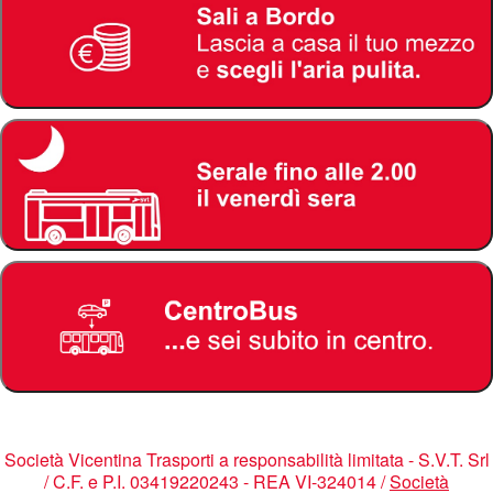
Società Vicentina Trasporti a responsabilità limitata - S.V.T. Srl
/ C.F. e P.I. 03419220243 - REA VI-324014 /
Società