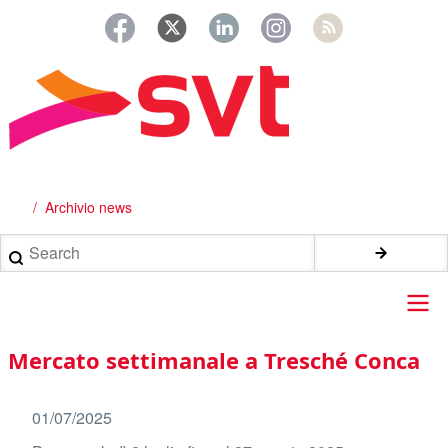
Salta
al
contenuto
principale
Archivio news
Briciole
di
Search
pane
Main
Mercato settimanale a Tresché Conca
navigation
01/07/2025