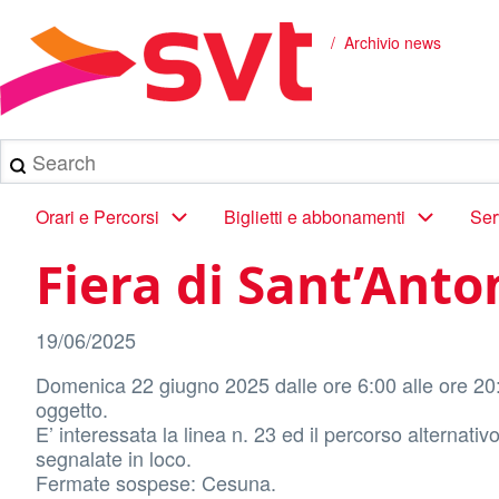
Salta
al
Archivio news
Briciole
contenuto
principale
di
pane
Search
Main
Orari e Percorsi
Biglietti e abbonamenti
Ser
navigation
Fiera di Sant’Anto
19/06/2025
Domenica 22 giugno 2025 dalle ore 6:00 alle ore 20:0
oggetto.
E’ interessata la linea n. 23 ed il percorso alterna
segnalate in loco.
Fermate sospese: Cesuna.