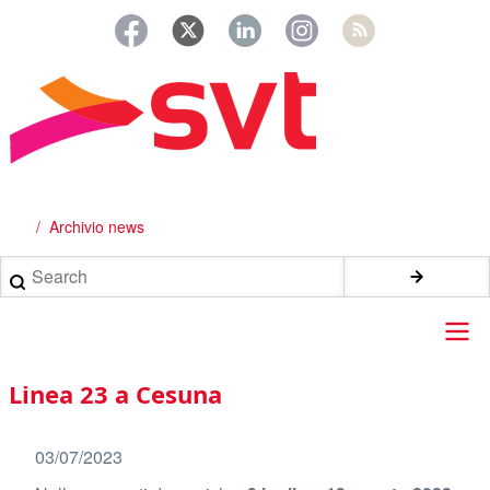
Salta
al
contenuto
principale
Archivio news
Briciole
di
Search
pane
Main
Linea 23 a Cesuna
navigation
03/07/2023