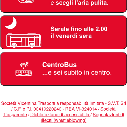
Società Vicentina Trasporti a responsabilità limitata - S.V.T. Srl
/ C.F. e P.I. 03419220243 - REA VI-324014 /
Società
Trasparente
/
Dichiarazione di accessibilità
/
Segnalazioni di
illeciti (whistleblowing)