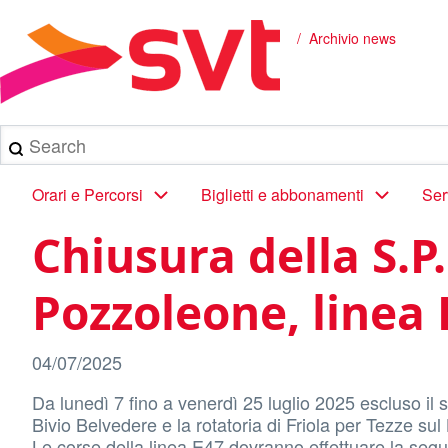
Salta
al
Archivio news
Briciole
contenuto
principale
di
pane
Search
Main
Orari e Percorsi
Biglietti e abbonamenti
Ser
navigation
Chiusura della S.P
Pozzoleone, linea 
04/07/2025
Da lunedì 7 fino a venerdì 25 luglio 2025 escluso il 
Bivio Belvedere e la rotatoria di Friola per Tezze sul 
Le corse della linea E47 dovranno effettuare la segu