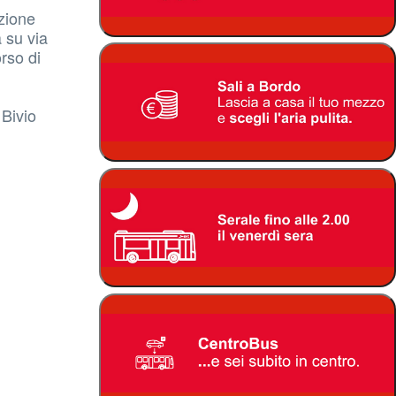
ezione
 su via
orso di
 Bivio