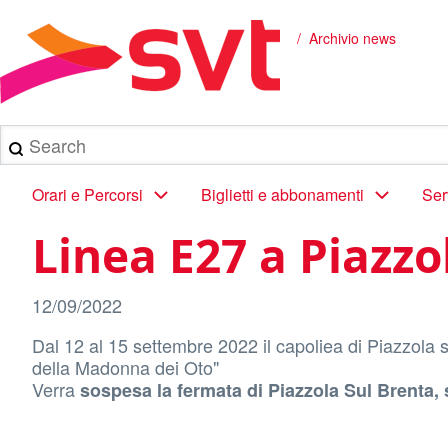
Salta
al
Archivio news
Briciole
contenuto
principale
di
pane
Search
Main
Orari e Percorsi
Biglietti e abbonamenti
Ser
navigation
Linea E27 a Piazzo
12/09/2022
Dal 12 al 15 settembre 2022 il capoliea di Piazzola 
della Madonna dei Oto"
Verra
sospesa la fermata di Piazzola Sul Brenta, s