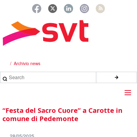
Salta
al
contenuto
principale
Archivio news
Briciole
di
Search
pane
Main
“Festa del Sacro Cuore” a Carotte in
navigation
comune di Pedemonte
28/05/2025