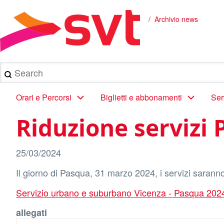
Salta
al
Archivio news
Briciole
contenuto
principale
di
pane
Search
Main
Orari e Percorsi
Biglietti e abbonamenti
Ser
navigation
Riduzione servizi
25/03/2024
Il giorno di Pasqua, 31 marzo 2024, i servizi saranno q
Servizio urbano e suburbano Vicenza - Pasqua 202
allegati