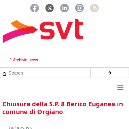
Salta
al
contenuto
principale
Archivio news
Briciole
di
Search
pane
Main
Chiusura della S.P. 8 Berico Euganea in
navigation
comune di Orgiano
06/06/2025