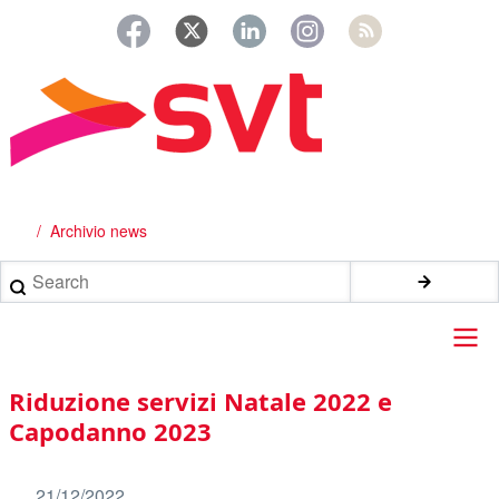
Salta
al
contenuto
principale
Archivio news
Briciole
di
Search
pane
Main
Riduzione servizi Natale 2022 e
navigation
Capodanno 2023
21/12/2022