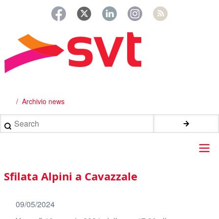
Salta
al
contenuto
principale
Archivio news
Briciole
di
Search
pane
Main
Sfilata Alpini a Cavazzale
navigation
09/05/2024