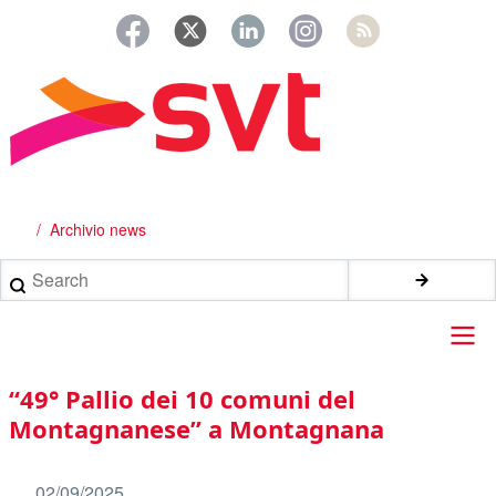
Salta
al
contenuto
principale
Archivio news
Briciole
di
Search
pane
Main
“49° Pallio dei 10 comuni del
navigation
Montagnanese” a Montagnana
02/09/2025