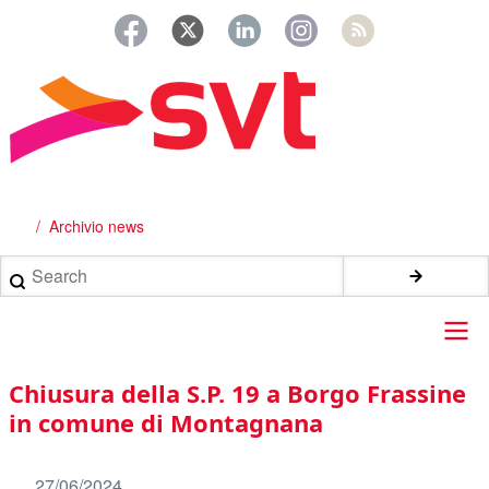
Salta
al
contenuto
principale
Archivio news
Briciole
di
Search
pane
Main
Chiusura della S.P. 19 a Borgo Frassine
navigation
in comune di Montagnana
27/06/2024