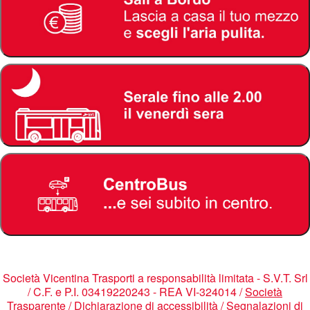
Società Vicentina Trasporti a responsabilità limitata - S.V.T. Srl
/ C.F. e P.I. 03419220243 - REA VI-324014 /
Società
Trasparente
/
Dichiarazione di accessibilità
/
Segnalazioni di