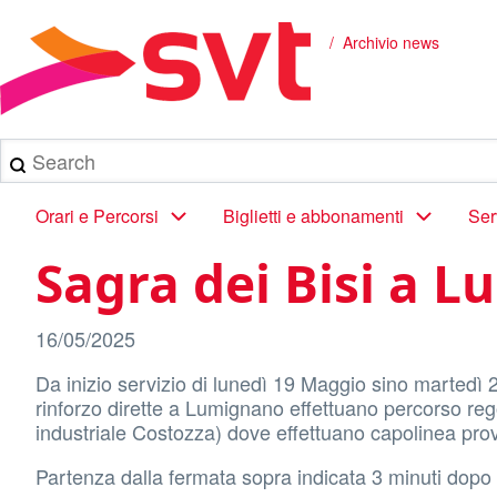
Salta
al
Archivio news
Briciole
contenuto
principale
di
pane
Search
Main
Orari e Percorsi
Biglietti e abbonamenti
Ser
navigation
Sagra dei Bisi a 
16/05/2025
Da inizio servizio di lunedì 19 Maggio sino martedì 
rinforzo dirette a Lumignano effettuano percorso reg
industriale Costozza) dove effettuano capolinea prov
Partenza dalla fermata sopra indicata 3 minuti dopo l’