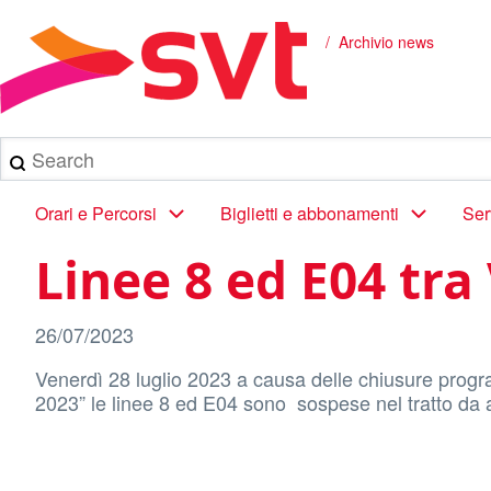
Salta
al
Archivio news
Briciole
contenuto
principale
di
pane
Search
Main
Orari e Percorsi
Biglietti e abbonamenti
Ser
navigation
Linee 8 ed E04 tr
26/07/2023
Venerdì 28 luglio 2023 a causa delle chiusure progra
2023” le linee 8 ed E04 sono sospese nel tratto d